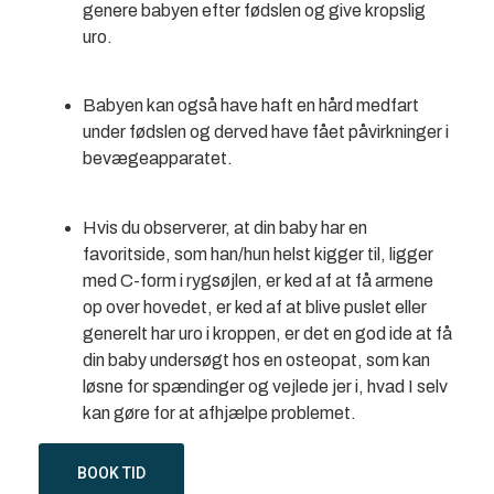
genere babyen efter fødslen og give kropslig
uro.
Babyen kan også have haft en hård medfart
under fødslen og derved have fået påvirkninger i
bevægeapparatet.
Hvis du observerer, at din baby har en
favoritside, som han/hun helst kigger til, ligger
med C-form i rygsøjlen, er ked af at få armene
op over hovedet, er ked af at blive puslet eller
generelt har uro i kroppen, er det en god ide at få
din baby undersøgt hos en osteopat, som kan
løsne for spændinger og vejlede jer i, hvad I selv
kan gøre for at afhjælpe problemet.
BOOK TID