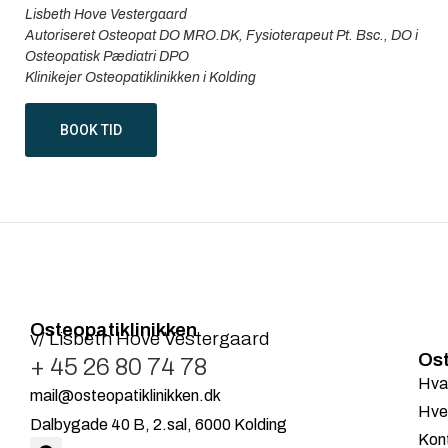
Lisbeth Hove Vestergaard
Autoriseret Osteopat DO MRO.DK, Fysioterapeut Pt. Bsc., DO i
Osteopatisk Pædiatri DPO
Klinikejer Osteopatiklinikken i Kolding
BOOK TID
Osteopatiklinikken
v/ Lisbeth Hove Vestergaard
Ost
+ 45 26 80 74 78
Hva
mail@osteopatiklinikken.dk
Hve
Dalbygade 40 B, 2.sal, 6000 Kolding
Kon