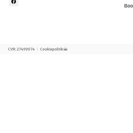
Book
CVR: 27499074
Cookiepolitik