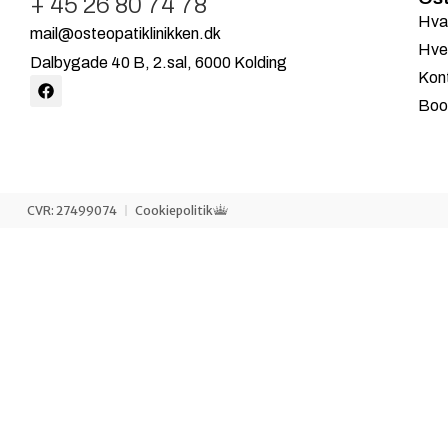
+ 45 26 80 74 78
Hva
mail@osteopatiklinikken.dk
Hve
Dalbygade 40 B, 2.sal, 6000 Kolding
Kon
Book
CVR: 27499074
Cookiepolitik