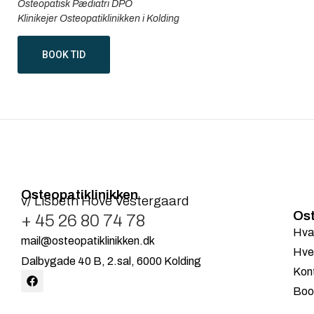
Osteopatisk Pædiatri DPO
Klinikejer Osteopatiklinikken i Kolding
BOOK TID
Osteopatiklinikken
v/ Lisbeth Hove Vestergaard
Ost
+ 45 26 80 74 78
Hva
mail@osteopatiklinikken.dk
Hve
Dalbygade 40 B, 2.sal, 6000 Kolding
Kon
Book